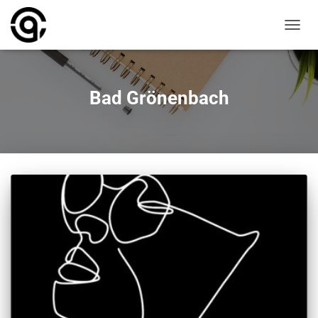
NAVIG
UMSC
Bad Grönenbach