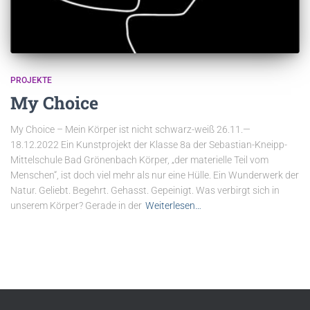
PROJEKTE
My Choice
My Choice – Mein Körper ist nicht schwarz-weiß 26.11.—
18.12.2022 Ein Kunstprojekt der Klasse 8a der Sebastian-Kneipp-
Mittelschule Bad Grönenbach Körper, „der materielle Teil vom
Menschen“, ist doch viel mehr als nur eine Hülle. Ein Wunderwerk der
Natur. Geliebt. Begehrt. Gehasst. Gepeinigt. Was verbirgt sich in
unserem Körper? Gerade in der
Weiterlesen…